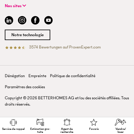
FAQ | Agent professionnel
+41 43 500 04 00
Recherche de bien
Expériences BETTERHOMES
Nos sites
info@betterhomes.ch
Vendre ou louer un bien
Management
Argovie
Estimation de bien
Emplois
Bâle
Guide de l'immobilier
Sites
Berne
Devenir agent immobilier
Médias
Coire
Notre technologie
Lausanne
Lucerne
3574
Bewertungen auf ProvenExpert.com
Betterhomes (Schweiz)AG
Tessin
Valais
Saint-Gall
Zurich
Dénégation
Empreinte
Politique de confidentialité
Lac de Zurich
Paramètres des cookies
Copyright ©
2026
BETTERHOMES AG et/ou des sociétés affiliées. Tous
droits réservés.
Service de rappel
Estimation gra­
Agent de
Favoris
Vendre/
tuite
recherche
louer