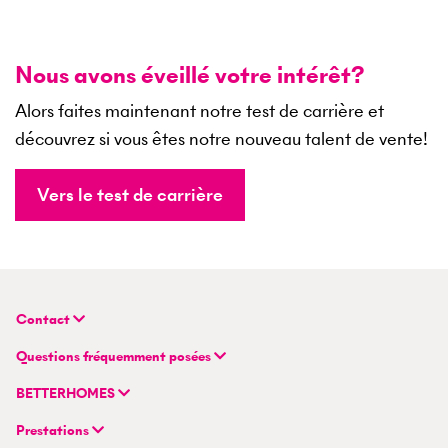
Nous avons éveillé votre intérêt?
Alors faites maintenant notre test de carrière et
découvrez si vous êtes notre nouveau talent de vente!
Vers le test de carrière
Contact
BETTERHOMES (Suisse) SA
Questions fréquemment posées
Siège principal
FAQ | Évaluation immobilière
Flurstrasse 55
BETTERHOMES
FAQ | Vendre ou louer un bien
CH-8048 Zurich
Compagnie
FAQ | Devenir agent immobilier
Prestations
Modèle hybride d'agent immobilier