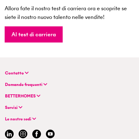
Allora fate il nostro test di carriera ora e scoprite se
siete il nostro nuovo talento nelle vendite!
Al test di carriera
Contatto
BETTERHOMES (Svizzera) SA
Domande frequenti
Sede principale
FAQ | Valutazione-della-proprietà
Flurstrasse 55
BETTERHOMES
FAQ | Vendere o affittare un immobile
CH-8048 Zurigo
Azienda
FAQ | Diventare un agente immobiliare
Servizi
Modello ibrido di agente immobiliare
FAQ | Agente immobiliare professionista
+41 43 500 04 00
Cercare immobili
Esperienze di BETTERHOMES
Le nostre sedi
info@betterhomes.ch
Vendere o affittare un immobile
Management
Argovia
Stima dei beni immobili
Lavoro
Basilea
Guida immobiliare
Sedi