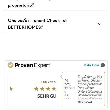
proprietario?
Che cos'è il Tenant Check+ di
BETTERHOMES?
Mehr Infos
Empfehlung! Vielen Dank
an Herrn Sladjan Arsenic
5.00 von 5
für die professionelle und
freundliche
Unterstützung bei der
SEHR GUT
Wohnungsvermittlung.
Alles verlief schnell,
15.07.2026
unkompliziert und
zuverlässig. Klare
Empfehlung! Top seriös,