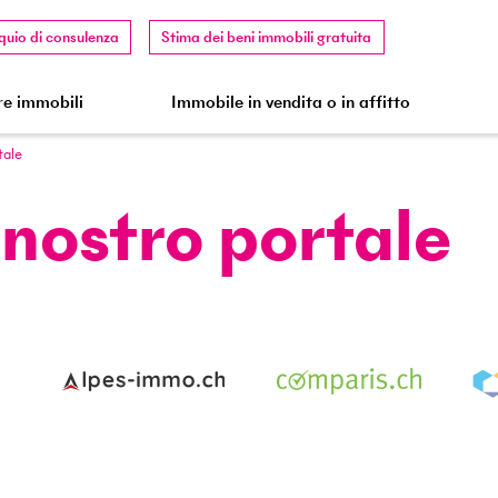
quio di consulenza
Stima dei beni immobili gratuita
e immobili
Immobile in vendita o in affitto
tale
CIFI SA
 nostro portale
®
STRUCTOGRAM
IREM
SAQ
Swiss Made Software
PriceHubble
Partner del nostro
portale