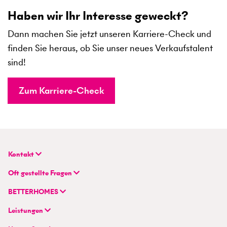
Haben wir Ihr Interesse geweckt?
Dann machen Sie jetzt unseren Karriere-Check und
finden Sie heraus, ob Sie unser neues Verkaufstalent
sind!
Zum Karriere-Check
Kontakt
BETTERHOMES (Schweiz) AG
Oft gestellte Fragen
Hauptsitz
FAQ | Immobilienbewertung
Flurstrasse 55
BETTERHOMES
FAQ | Immobilie verkaufen/vermieten
CH-8048 Zürich
Unternehmen
FAQ | Immobilienmakler/-in werden
Leistungen
Hybrides Maklermodell
FAQ | Einstieg für Maklerprofis
+41 43 500 04 00
Immobilie suchen