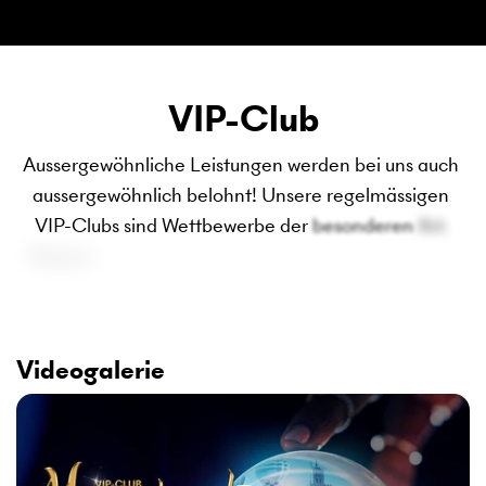
VIP-Club
Aussergewöhnliche 
Leistungen 
werden 
bei 
uns 
auch 
aussergewöhnlich 
belohnt! 
Unsere 
regelmässigen 
VIP-Clubs 
sind 
Wettbewerbe 
der 
besonderen 
Art. 
Messen 
Sie 
sich 
mit 
den 
Besten, 
und 
gewinnen 
Sie 
einzigartige 
Reisen 
oder 
Sachpreise.
Videogalerie