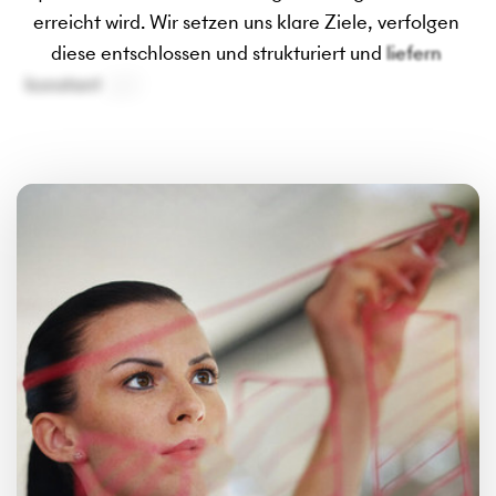
erreicht 
wird. 
Wir 
setzen 
uns 
klare 
Ziele, 
verfolgen 
diese 
entschlossen 
und 
strukturiert 
und 
liefern 
konstant 
und 
rasch 
hochwertige 
Ergebnisse, 
auf 
die 
sich 
unsere 
Anspruchsgruppen 
verlassen 
können.