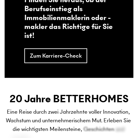
Berufseinstieg als
Immobilienmaklerin oder -
makler das Richtige für Sie
ist!
Zum Karriere-Check
20 Jahre BETTERHOMES
Eine 
Reise 
durch 
zwei 
Jahrzehnte 
voller 
Innovation, 
Wachstum 
und 
unternehmerischem 
Mut. 
Erleben 
Sie 
die 
wichtigsten 
Meilensteine, 
Geschichten 
und 
Insights 
hinter 
dem 
Erfolg 
von 
BETTERHOMES.