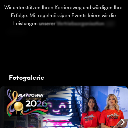
Wir 
unterstützen 
Ihren 
Karriereweg 
und 
würdigen 
Ihre 
Erfolge. 
Mit 
regelmässigen 
Events 
feiern 
wir 
die 
Leistungen 
unserer 
Vertriebsorganisation 
und 
zeichnen 
Leistungsträgerinnen 
und 
Leistungsträger 
mit 
offiziellen 
Beförderungen 
und 
Ehrungen 
aus. 
Den 
Höhepunkt 
bildet 
der 
Gala-Anlass 
im 
Januar 
Fotogalerie