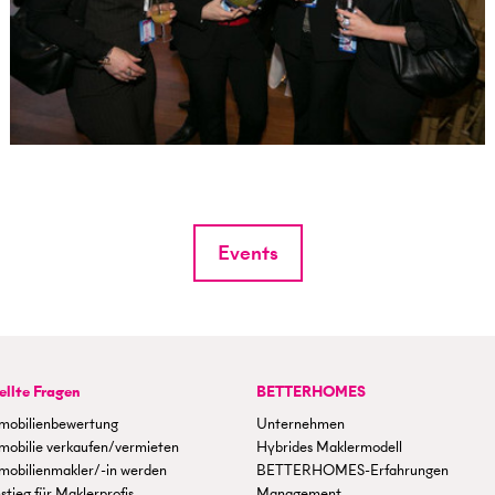
Events
ellte Fragen
BETTERHOMES
mobilienbewertung
Unternehmen
mobilie verkaufen/vermieten
Hybrides Maklermodell
mobilienmakler/-in werden
BETTERHOMES-Erfahrungen
stieg für Maklerprofis
Management