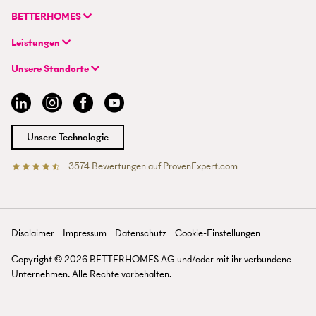
FAQ | Immobilienbewertung
Flurstrasse 55
BETTERHOMES
FAQ | Immobilie verkaufen/vermieten
CH-8048 Zürich
Unternehmen
FAQ | Immobilienmakler/-in werden
Leistungen
Hybrides Maklermodell
FAQ | Einstieg für Maklerprofis
+41 43 500 04 00
Immobilie suchen
BETTERHOMES-Erfahrungen
Unsere Standorte
info@betterhomes.ch
Immobilie verkaufen/vermieten
Management
Aargau
Immobilie bewerten
Jobs
Basel
Immobilien-Ratgeber
Standorte
Bern
Immobilienmakler/-in werden
Presse
Chur
Unsere Technologie
Lausanne
Luzern
3574
Bewertungen auf ProvenExpert.com
Betterhomes (Schweiz)AG
Tessin
Wallis
St. Gallen
Zürich
Disclaimer
Impressum
Datenschutz
Cookie-Einstellungen
Zürichsee
Copyright ©
2026
BETTERHOMES AG und/oder mit ihr verbundene
Unternehmen. Alle Rechte vorbehalten.