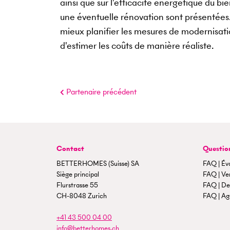
ainsi que sur l'efficacité énergétique du bi
une éventuelle rénovation sont présentées. I
mieux planifier les mesures de modernisat
d'estimer les coûts de manière réaliste.
Partenaire précédent
Contact
Questio
BETTERHOMES (Suisse) SA
FAQ | Év
Siège principal
FAQ | Ven
Flurstrasse 55
FAQ | De
CH-8048 Zurich
FAQ | Ag
+41 43 500 04 00
info@betterhomes.ch