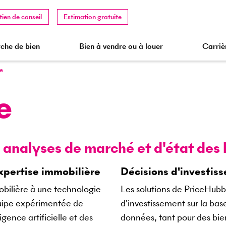
tien de conseil
Estimation gratuite
che de bien
Bien à vendre ou à louer
Carriè
e
CIFI SA
e
®
STRUCTOGRAM
IREM
 analyses de marché et d'état des 
SAQ
Swiss Made Software
expertise immobilière
Décisions d'investis
PriceHubble
obilière à une technologie
Les solutions de PriceHubb
Partenaires Internet
quipe expérimentée de
d'investissement sur la ba
igence artificielle et des
données, tant pour des bien