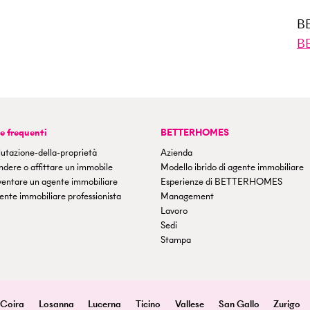
B
B
 frequenti
BETTERHOMES
utazione-della-proprietà
Azienda
dere o affittare un immobile
Modello ibrido di agente immobiliare
ventare un agente immobiliare
Esperienze di BETTERHOMES
nte immobiliare professionista
Management
Lavoro
Sedi
Stampa
Coira
Losanna
Lucerna
Ticino
Vallese
San Gallo
Zurigo