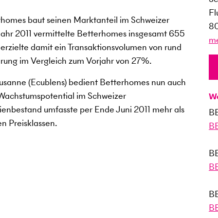
Fl
rhomes baut seinen Marktanteil im Schweizer
80
bjahr 2011 vermittelte Betterhomes insgesamt 655
me
rzielte damit ein Transaktionsvolumen von rund
erung im Vergleich zum Vorjahr von 27%.
 Lausanne (Ecublens) bedient Betterhomes nun auch
s Wachstumspotential im Schweizer
We
ienbestand umfasste per Ende Juni 2011 mehr als
B
n Preisklassen.
B
B
B
B
B