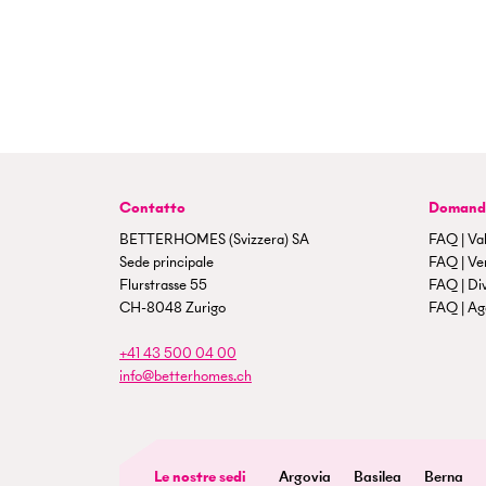
Contatto
Domande
BETTERHOMES (Svizzera) SA
FAQ | Val
Sede principale
FAQ | Ven
Flurstrasse 55
FAQ | Di
CH-8048 Zurigo
FAQ | Age
+41 43 500 04 00
info@betterhomes.ch
Le nostre sedi
Argovia
Basilea
Berna