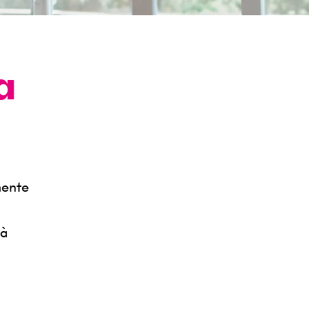
a
mente
tà