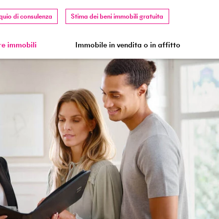
quio di consulenza
Stima dei beni immobili gratuita
e immobili
Immobile in vendita o in affitto