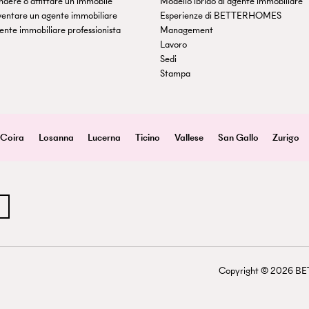
dere o affittare un immobile
Modello ibrido di agente immobiliare
ventare un agente immobiliare
Esperienze di BETTERHOMES
nte immobiliare professionista
Management
Lavoro
Sedi
Stampa
Coira
Losanna
Lucerna
Ticino
Vallese
San Gallo
Zurigo
Copyright ©
2026
BETT