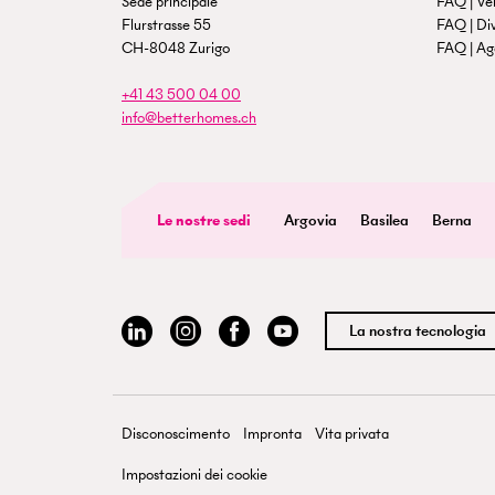
Sede principale
FAQ | Ven
Flurstrasse 55
FAQ | Di
CH-8048 Zurigo
FAQ | Age
+41 43 500 04 00
info@betterhomes.ch
Le nostre sedi
Argovia
Basilea
Berna
La nostra tecnologia
Disconoscimento
Impronta
Vita privata
Impostazioni dei cookie