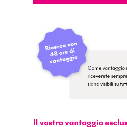
Ric
erc
a c
o
n
4
8
or
e
v
a
nt
a
g
gi
di
o
Come vantaggio spe
riceverete sempre
siano visibili su tu
Il vostro vantaggio esclus