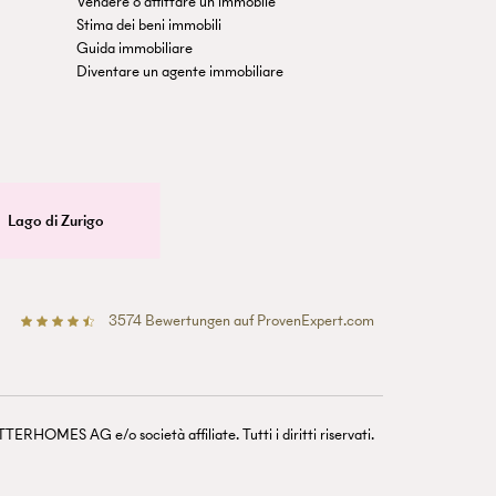
Vendere o affittare un immobile
Stima dei beni immobili
Guida immobiliare
Diventare un agente immobiliare
Lago di Zurigo
3574
Bewertungen auf ProvenExpert.com
Betterhomes (Schweiz)AG
ERHOMES AG e/o società affiliate. Tutti i diritti riservati.