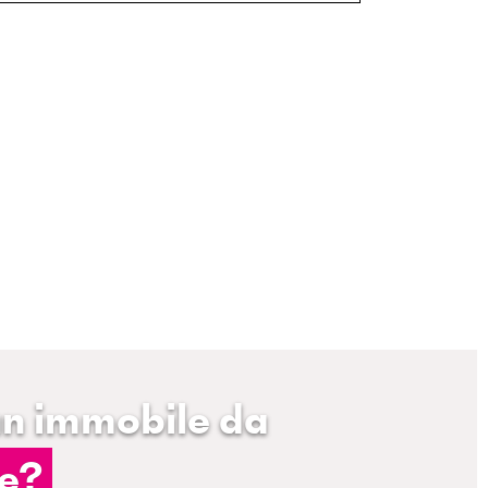
un immobile da
e?