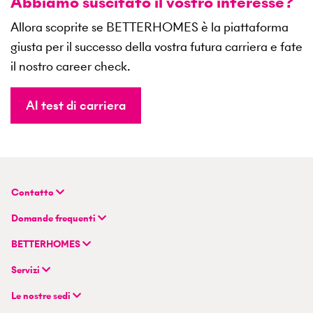
Abbiamo suscitato il vostro interesse?
Allora scoprite se BETTERHOMES è la piattaforma
giusta per il successo della vostra futura carriera e fate
il nostro career check.
Al test di carriera
Contatto
BETTERHOMES (Svizzera) SA
Domande frequenti
Sede principale
FAQ | Valutazione-della-proprietà
Flurstrasse 55
BETTERHOMES
FAQ | Vendere o affittare un immobile
CH-8048 Zurigo
Azienda
FAQ | Diventare un agente immobiliare
Servizi
Modello ibrido di agente immobiliare
FAQ | Agente immobiliare professionista
+41 43 500 04 00
Cercare immobili
Esperienze di BETTERHOMES
Le nostre sedi
info@betterhomes.ch
Vendere o affittare un immobile
Management