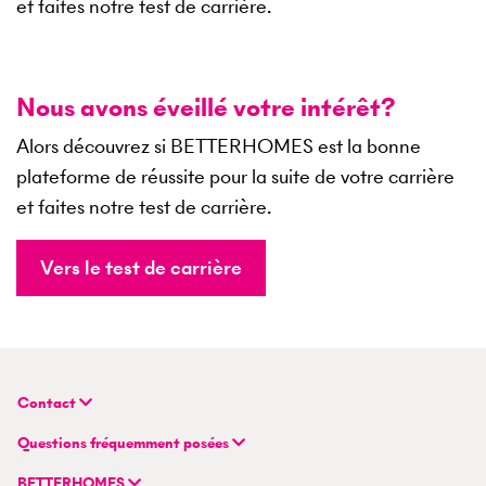
et faites notre test de carrière.
Nous avons éveillé votre intérêt?
Alors découvrez si BETTERHOMES est la bonne
plateforme de réussite pour la suite de votre carrière
et faites notre test de carrière.
Vers le test de carrière
Contact
BETTERHOMES (Suisse) SA
Questions fréquemment posées
Siège principal
FAQ | Évaluation immobilière
Flurstrasse 55
BETTERHOMES