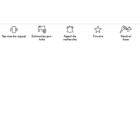
Service de rappel
Estimation gra­
Agent de
Favoris
Vendre/
tuite
recherche
louer