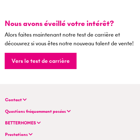
Nous avons éveillé votre intérêt?
Alors faites maintenant notre test de carrière et
découvrez si vous êtes notre nouveau talent de vente!
Vers le test de carrière
Contact
BETTERHOMES (Suisse) SA
Questions fréquemment posées
Siège principal
FAQ | Évaluation immobilière
Flurstrasse 55
BETTERHOMES
FAQ | Vendre ou louer un bien
CH-8048 Zurich
Compagnie
FAQ | Devenir agent immobilier
Prestations
Modèle hybride d'agent immobilier