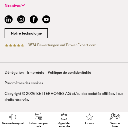
FAQ | Agent professionnel
+41 43 500 04 00
Recherche de bien
Expériences BETTERHOMES
Nos sites
info@betterhomes.ch
Vendre ou louer un bien
Management
Argovie
Estimation de bien
Emplois
Bâle
Guide de l'immobilier
Sites
Berne
Devenir agent immobilier
Médias
Coire
Notre technologie
Lausanne
Lucerne
3574
Bewertungen auf ProvenExpert.com
Betterhomes (Schweiz)AG
Tessin
Valais
Saint-Gall
Zurich
Dénégation
Empreinte
Politique de confidentialité
Lac de Zurich
Paramètres des cookies
Copyright ©
2026
BETTERHOMES AG et/ou des sociétés affiliées. Tous
droits réservés.
Service de rappel
Estimation gra­
Agent de
Favoris
Vendre/
tuite
recherche
louer