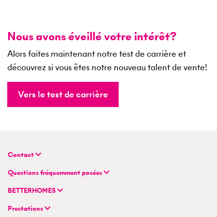
Nous avons éveillé votre intérêt?
Alors faites maintenant notre test de carrière et
découvrez si vous êtes notre nouveau talent de vente!
Vers le test de carrière
Contact
BETTERHOMES (Suisse) SA
Questions fréquemment posées
Siège principal
FAQ | Évaluation immobilière
Flurstrasse 55
BETTERHOMES
FAQ | Vendre ou louer un bien
CH-8048 Zurich
Compagnie
FAQ | Devenir agent immobilier
Prestations
Modèle hybride d'agent immobilier