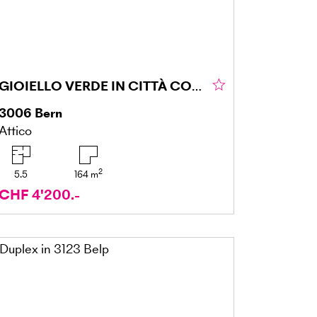
GIOIELLO VERDE IN CITTÀ CON STUDIO SEPARATO
3006
Bern
Attico
2
5.5
164
m
CHF 4'200.-