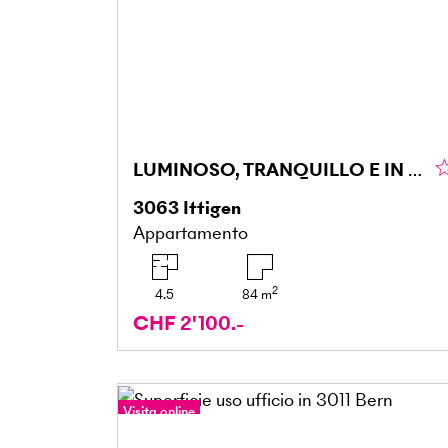
LUMINOSO, TRANQUILLO E IN POSIZIONE IDEALE
3063
Ittigen
Appartamento
2
4.5
84
m
CHF 2'100.-
Visita online
Tour a 360°