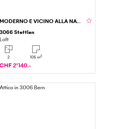
MODERNO E VICINO ALLA NATURA (USO TEMPORANEO)
3066
Stettlen
Loft
2
2
106
m
CHF 2'140.-