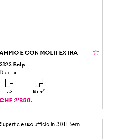
AMPIO E CON MOLTI EXTRA
3123
Belp
Duplex
2
5.5
188
m
CHF 2'850.-