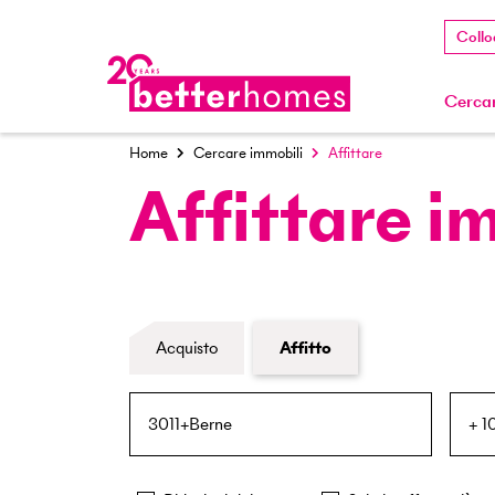
Collo
Cercar
Home
Cercare immobili
Affittare
Affittare i
Modulo di ricerca immobiliare
Acquisto
Affitto
NPA / Località
Raggio