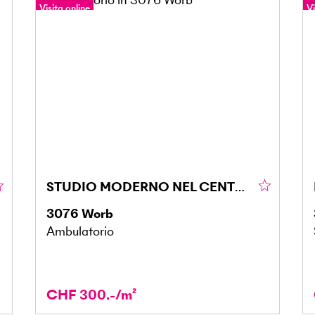
Visita online
Vi
Tour a 360°
T
STUDIO MODERNO NEL CENTRO DEL MONDO
3076
Worb
Ambulatorio
CHF 300.-/m²