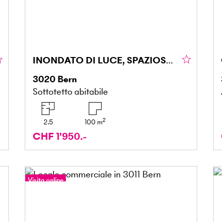
INONDATO DI LUCE, SPAZIOSO E MODERNO
3020
Bern
Sottotetto abitabile
2
2.5
100
m
CHF 1'950.-
Visita online
Tour a 360°