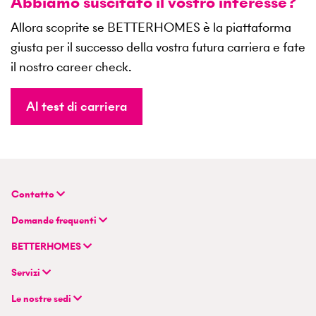
Abbiamo suscitato il vostro interesse?
Allora scoprite se BETTERHOMES è la piattaforma
giusta per il successo della vostra futura carriera e fate
il nostro career check.
Al test di carriera
Contatto
BETTERHOMES (Svizzera) SA
Domande frequenti
Sede principale
FAQ | Valutazione-della-proprietà
Flurstrasse 55
BETTERHOMES
FAQ | Vendere o affittare un immobile
CH-8048 Zurigo
Azienda
FAQ | Diventare un agente immobiliare
Servizi
Modello ibrido di agente immobiliare
FAQ | Agente immobiliare professionista
+41 43 500 04 00
Cercare immobili
Esperienze di BETTERHOMES
Le nostre sedi
info@betterhomes.ch
Vendere o affittare un immobile
Management