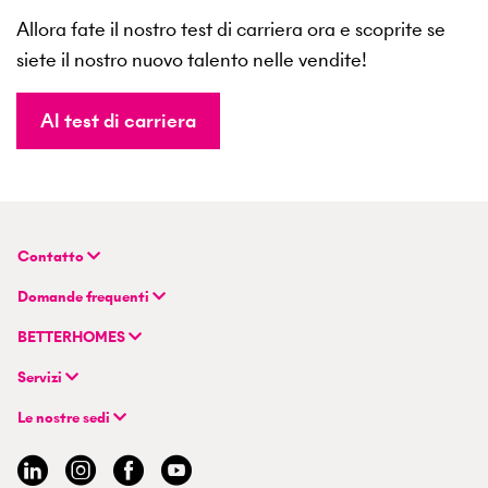
Allora fate il nostro test di carriera ora e scoprite se
siete il nostro nuovo talento nelle vendite!
Al test di carriera
Contatto
BETTERHOMES (Svizzera) SA
Domande frequenti
Sede principale
FAQ | Valutazione-della-proprietà
Flurstrasse 55
BETTERHOMES
FAQ | Vendere o affittare un immobile
CH-8048 Zurigo
Azienda
FAQ | Diventare un agente immobiliare
Servizi
Modello ibrido di agente immobiliare
FAQ | Agente immobiliare professionista
+41 43 500 04 00
Cercare immobili
Esperienze di BETTERHOMES
Le nostre sedi
info@betterhomes.ch
Vendere o affittare un immobile
Management
Argovia
Stima dei beni immobili
Lavoro
Basilea
Guida immobiliare
Sedi