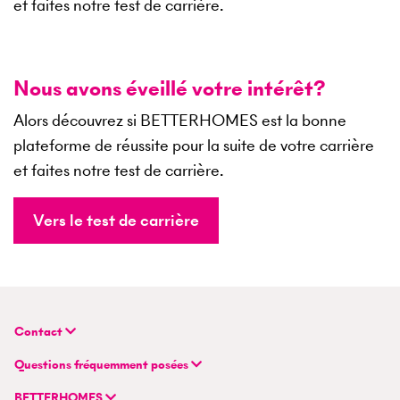
et faites notre test de carrière.
Nous avons éveillé votre intérêt?
Alors découvrez si BETTERHOMES est la bonne
plateforme de réussite pour la suite de votre carrière
et faites notre test de carrière.
Vers le test de carrière
Contact
BETTERHOMES (Suisse) SA
Questions fréquemment posées
Siège principal
FAQ | Évaluation immobilière
Flurstrasse 55
BETTERHOMES