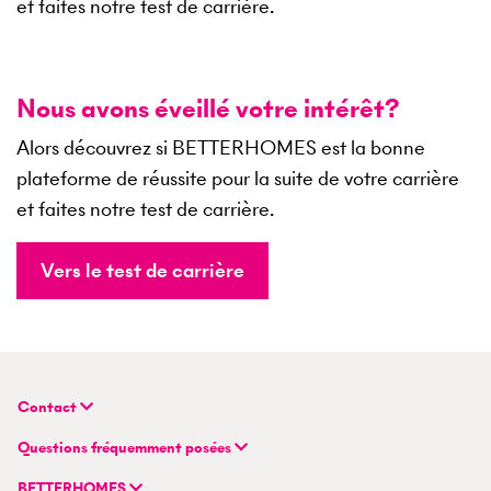
et faites notre test de carrière.
Nous avons éveillé votre intérêt?
Alors découvrez si BETTERHOMES est la bonne
plateforme de réussite pour la suite de votre carrière
et faites notre test de carrière.
Vers le test de carrière
Contact
BETTERHOMES (Suisse) SA
Questions fréquemment posées
Siège principal
FAQ | Évaluation immobilière
Flurstrasse 55
BETTERHOMES