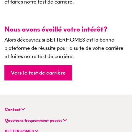
et faites notre test de carrière.
Nous avons éveillé votre intérêt?
Alors découvrez si BETTERHOMES est la bonne
plateforme de réussite pour la suite de votre carrière
et faites notre test de carrière.
Vers le test de carrière
Contact
BETTERHOMES (Suisse) SA
Questions fréquemment posées
Siège principal
FAQ | Évaluation immobilière
Flurstrasse 55
BETTERHOMES