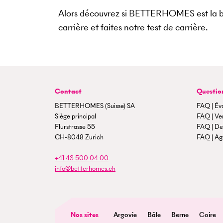
Alors découvrez si BETTERHOMES est la bon
carrière et faites notre test de carrière.
Contact
Questio
BETTERHOMES (Suisse) SA
FAQ | Év
Siège principal
FAQ | Ven
Flurstrasse 55
FAQ | De
CH-8048 Zurich
FAQ | Ag
+41 43 500 04 00
info@betterhomes.ch
Nos sites
Argovie
Bâle
Berne
Coire