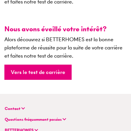
et faites notre test de carrière.
Nous avons éveillé votre intérêt?
Alors découvrez si BETTERHOMES est la bonne
plateforme de réussite pour la suite de votre carrière
et faites notre test de carrière.
Vers le test de carrière
Contact
BETTERHOMES (Suisse) SA
Questions fréquemment posées
Siège principal
FAQ | Évaluation immobilière
Flurstrasse 55
BETTERHOMES