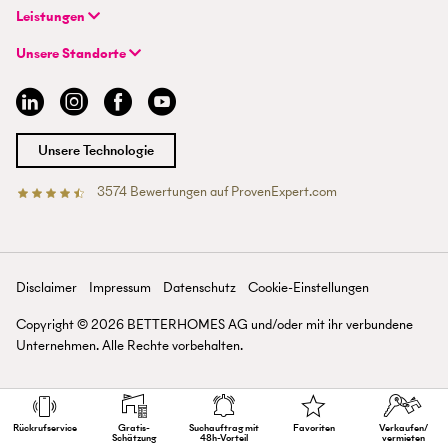
Unternehmen
FAQ | Immobilienmakler/-in werden
Leistungen
Hybrides Maklermodell
FAQ | Einstieg für Maklerprofis
+41 43 500 04 00
Immobilie suchen
BETTERHOMES-Erfahrungen
Unsere Standorte
info@betterhomes.ch
Immobilie verkaufen/vermieten
Management
Aargau
Immobilie bewerten
Jobs
Basel
Immobilien-Ratgeber
Standorte
Bern
Immobilienmakler/-in werden
Presse
Chur
Unsere Technologie
Lausanne
Luzern
3574
Bewertungen auf ProvenExpert.com
Betterhomes (Schweiz)AG
Tessin
Wallis
St. Gallen
Zürich
Disclaimer
Impressum
Datenschutz
Cookie-Einstellungen
Zürichsee
Copyright ©
2026
BETTERHOMES AG und/oder mit ihr verbundene
Unternehmen. Alle Rechte vorbehalten.
Rückruf­service
Gratis-
Suchauftrag mit
Favoriten
Verkaufen/
Schätzung
48h-Vorteil
vermieten