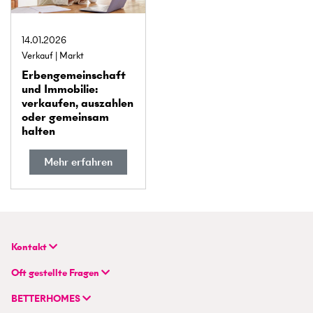
14.01.2026
Verkauf
Markt
Erben­gemeinschaft
und Immobilie:
verkaufen, auszahlen
oder gemeinsam
halten
Mehr erfahren
Kontakt
BETTERHOMES (Schweiz) AG
Oft gestellte Fragen
Hauptsitz
FAQ | Immobilienbewertung
Flurstrasse 55
BETTERHOMES
FAQ | Immobilie verkaufen/vermieten
CH-8048 Zürich