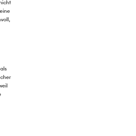
nicht
 eine
voll,
als
icher
weil
e