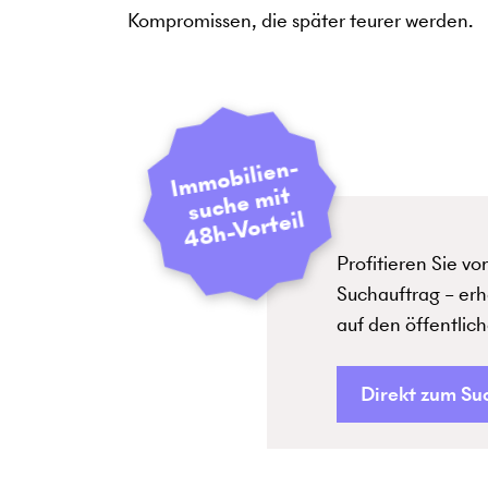
Kompromissen, die später teurer werden.
I
m
m
o
bili
e
n­
s
uc
h
e
4
8
h-
V
ort
mit
eil
Profitieren Sie v
Suchauftrag – erh
auf den öffentlic
Direkt zum Su