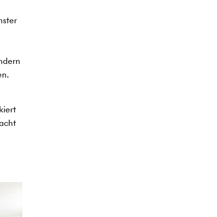
nster
ondern
en.
kiert
macht