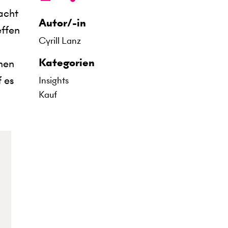
acht
Autor/-in
effen
Cyrill Lanz
Kategorien
nen
 es
Insights
Kauf
.