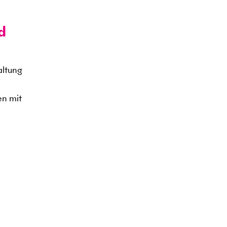
d
altung
en mit