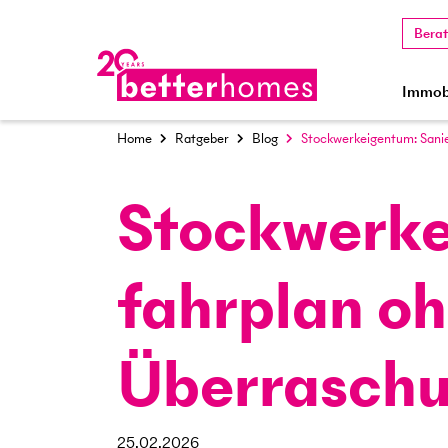
Bera
Immobi
Home
Ratgeber
Blog
Stockwerk­eigentum: Sani
Stockwerk­
fahrplan o
Überrasch
25.02.2026