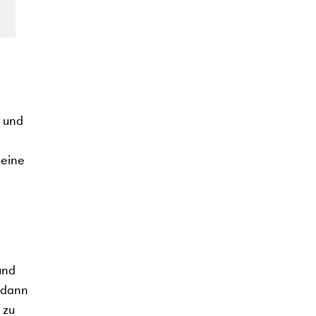
t und
 eine
und
s dann
 zu