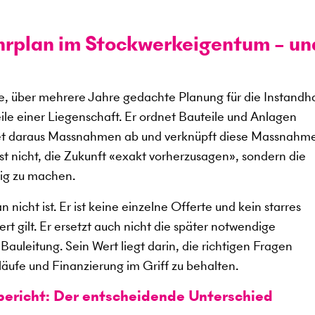
ahrplan im Stockwerkeigentum – un
rte, über mehrere Jahre gedachte Planung für die Instandh
le einer Liegenschaft. Er ordnet Bauteile und Anlagen
itet daraus Massnahmen ab und verknüpft diese Massnahm
st nicht, die Zukunft «exakt vorherzusagen», sondern die
ig zu machen.
 nicht ist. Er ist keine einzelne Offerte und kein starres
rt gilt. Er ersetzt auch nicht die später notwendige
Bauleitung. Sein Wert liegt darin, die richtigen Fragen
bläufe und Finanzierung im Griff zu behalten.
bericht: Der entscheidende Unterschied