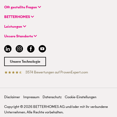
BETTERHOMES (Schweiz) AG
Oft gestellte Fragen
Hauptsitz
FAQ | Immobilienbewertung
Flurstrasse 55
BETTERHOMES
FAQ | Immobilie verkaufen/vermieten
CH-8048 Zürich
Unternehmen
FAQ | Immobilienmakler/-in werden
Leistungen
Hybrides Maklermodell
FAQ | Einstieg für Maklerprofis
+41 43 500 04 00
Immobilie suchen
BETTERHOMES-Erfahrungen
Unsere Standorte
info@betterhomes.ch
Immobilie verkaufen/vermieten
Management
Aargau
Immobilie bewerten
Jobs
Basel
Immobilien-Ratgeber
Standorte
Bern
Immobilienmakler/-in werden
Presse
Chur
Unsere Technologie
Lausanne
Luzern
3574
Bewertungen auf ProvenExpert.com
Betterhomes (Schweiz)AG
Tessin
Wallis
St. Gallen
Zürich
Disclaimer
Impressum
Datenschutz
Cookie-Einstellungen
Zürichsee
Copyright ©
2026
BETTERHOMES AG und/oder mit ihr verbundene
Unternehmen. Alle Rechte vorbehalten.