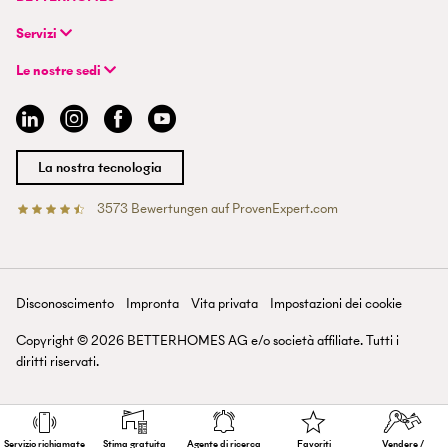
FAQ | Vendere o affittare un immobile
CH-8048 Zurigo
Azienda
FAQ | Diventare un agente immobiliare
Servizi
Modello ibrido di agente immobiliare
FAQ | Agente immobiliare professionista
+41 43 500 04 00
Cercare immobili
Esperienze di BETTERHOMES
Le nostre sedi
info@betterhomes.ch
Vendere o affittare un immobile
Management
Argovia
Stima dei beni immobili
Lavoro
Basilea
Guida immobiliare
Sedi
Berna
Diventare un agente immobiliare
Stampa
Coira
La nostra tecnologia
Losanna
Lucerna
3573
Bewertungen auf ProvenExpert.com
Betterhomes (Schweiz)AG
Ticino
Vallese
San Gallo
Zurigo
Disconoscimento
Impronta
Vita privata
Impostazioni dei cookie
Lago di Zurigo
Copyright ©
2026
BETTERHOMES AG e/o società affiliate. Tutti i
diritti riservati.
Servizio richiamate
Stima gratuita
Agente di ricerca
Favoriti
Vendere /