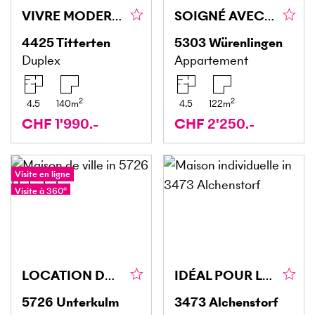
VIVRE MODERNE DANS UNE FERME
SOIGNÉ AVEC BEAUCOUP DESPACE DE RANGEMENT
4425
Titterten
5303
Würenlingen
Duplex
Appartement
2
2
4.5
140
m
4.5
122
m
CHF 1'990.-
CHF 2'250.-
Visite en ligne
Visite à 360°
LOCATION DU 26 OCTOBRE AU 1ER AVRIL 2027
IDÉAL POUR LES AMOUREUX DU JARDIN
5726
Unterkulm
3473
Alchenstorf