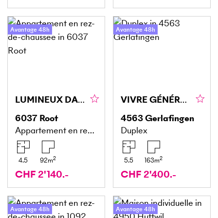
Avantage 48h
Avantage 48h
LUMINEUX DANS UN EMPLACEMENT IDÉAL
VIVRE GÉNÉREUSEMENT SUR DEUX ÉTAGES AVEC JARDIN
6037
Root
4563
Gerlafingen
Appartement en rez-de-chaussée
Duplex
2
2
4.5
92
m
5.5
163
m
CHF 2'140.-
CHF 2'400.-
Avantage 48h
Avantage 48h