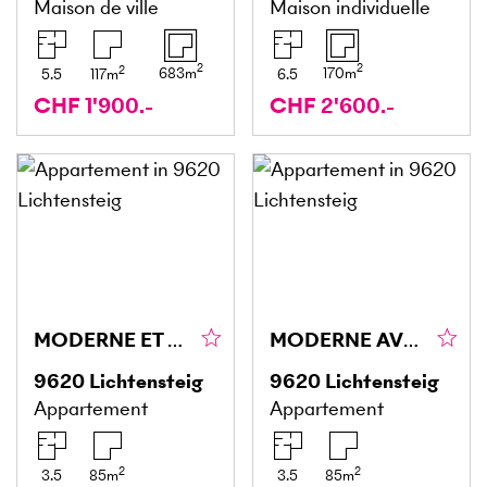
Maison de ville
Maison individuelle
2
2
2
683
m
170
m
5.5
117
m
6.5
CHF 1'900.-
CHF 2'600.-
MODERNE ET ÉLÉGANT
MODERNE AVEC STYLE ET CHARME
9620
Lichtensteig
9620
Lichtensteig
Appartement
Appartement
2
2
3.5
85
m
3.5
85
m