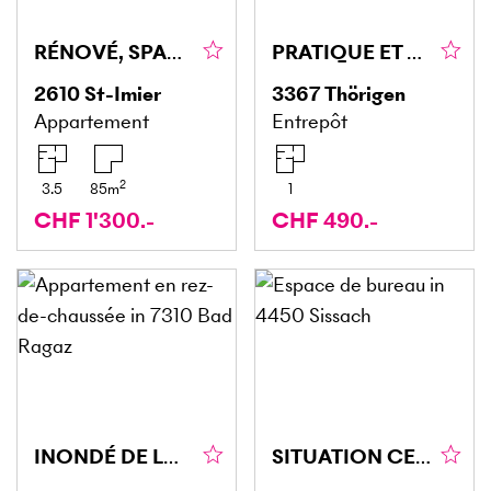
RÉNOVÉ, SPACIEUX ET LUMINEUX
PRATIQUE ET BIEN DESSERVI
2610
St-Imier
3367
Thörigen
Appartement
Entrepôt
2
3.5
85
m
1
CHF 1'300.-
CHF 490.-
INONDÉ DE LUMIÈRE DANS UN ENDROIT CALME
SITUATION CENTRALE ET PRIVILÉGIÉE