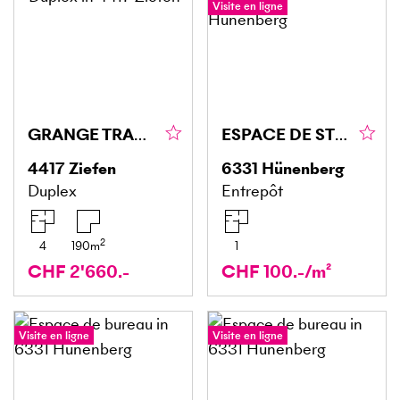
Visite en ligne
GRANGE TRANSFORMÉE AVEC GRAND ESPACE LOFT
ESPACE DE STOCKAGE AVANTAGEUX AVEC ASCENSEUR
4417
Ziefen
6331
Hünenberg
Duplex
Entrepôt
2
4
190
m
1
CHF 2'660.-
CHF 100.-/m²
Visite en ligne
Visite en ligne