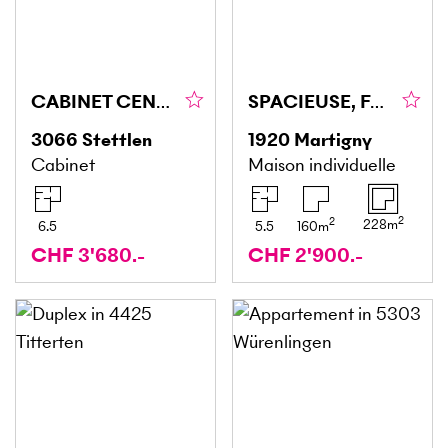
CABINET CENTRAL PLEIN DE CHARME
SPACIEUSE, FAMILIALE ET IDÉALEMENT SITUÉE
3066
Stettlen
1920
Martigny
Cabinet
Maison individuelle
2
2
228
m
6.5
5.5
160
m
CHF 3'680.-
CHF 2'900.-