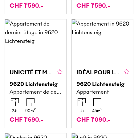
CHF 1'590.-
CHF 1'590.-
UNICITÉ ET MODERNITÉ RÉUNIES
IDÉAL POUR LES PERSONNES SEULES
9620
Lichtensteig
9620
Lichtensteig
Appartement de dernier étage
Appartement
2
2
2.5
90
m
1.5
45
m
CHF 1'690.-
CHF 1'090.-