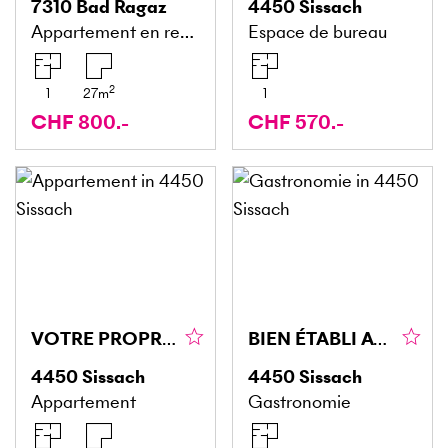
7310
Bad Ragaz
4450
Sissach
Appartement en rez-de-chaussée
Espace de bureau
2
1
27
m
1
CHF 800.-
CHF 570.-
VOTRE PROPRE TONNELLE AU CUR DE SISSACH !
BIEN ÉTABLI AVEC UNE GRANDE AFFLUENCE DE CLIENTS !
4450
Sissach
4450
Sissach
Appartement
Gastronomie