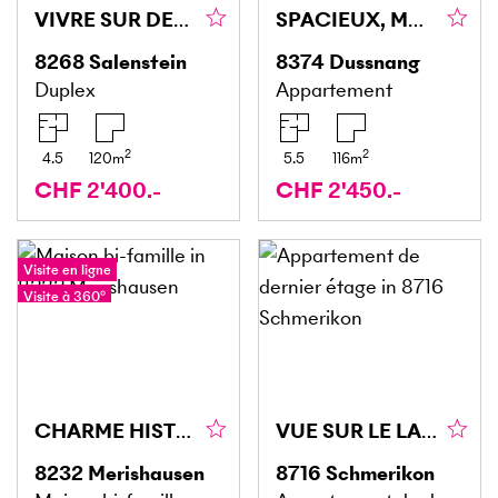
VIVRE SUR DEUX NIVEAUX AVEC VUE DÉGAGÉE
SPACIEUX, MODERNE ET ADAPTÉ AUX FAMILLES
8268
Salenstein
8374
Dussnang
Duplex
Appartement
2
2
4.5
120
m
5.5
116
m
CHF 2'400.-
CHF 2'450.-
Visite en ligne
Visite à 360°
CHARME HISTORIQUE ET CONFORT MODERNE
VUE SUR LE LAC AVEC CHARME
8232
Merishausen
8716
Schmerikon