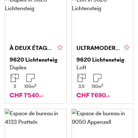
À DEUX ÉTAGES ET SPACIEUX
ULTRAMODERNE APRÈS RÉNOVATION COMPLÈTE
9620
Lichtensteig
9620
Lichtensteig
Duplex
Loft
2
2
3
100
m
3.5
130
m
CHF 1'540.-
CHF 1'690.-