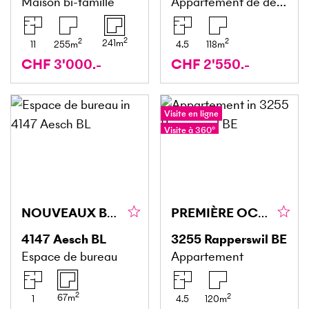
Maison bi-famille
Appartement de dernier étage
2
2
2
241
m
11
255
m
4.5
118
m
CHF 3'000.-
CHF 2'550.-
Visite en ligne
Visite à 360°
NOUVEAUX BUREAUX AVEC CUISINE ET PLACE DE PARKING
PREMIÈRE OCCUPATION HAUT DE GAMME
4147
Aesch BL
3255
Rapperswil BE
Espace de bureau
Appartement
2
2
67
m
1
4.5
120
m