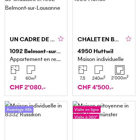
UN CADRE DE VIE PAISIBLE ENTRE CONFORT ET NATURE
CHALET EN BOIS EXCLUSIF AVEC ÉTANG DE BAIGNADE
1092
Belmont-sur-Lausanne
4950
Huttwil
Appartement en rez-de-chaussée
Maison individuelle
2
2
2
2'000
m
2
60
m
7.5
240
m
CHF 2'080.-
CHF 4'500.-
Avantage 48h
Visite en ligne
Visite à 360°