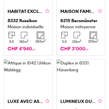
HABITAT EXCLUSIF AVEC GRAND JARDIN
MAISON FAMILIALE AVEC BEAUCOUP DE CONFORT
8332
Russikon
6215
Beromünster
Maison individuelle
Maison mitoyenne
2
2
2
2
663
m
305
m
5.5
192
m
5.5
128
m
CHF 4'940.-
CHF 3'000.-
LUXE AVEC ASCENSEUR PRIVÉ ET TERRASSE
LUMINEUX DUPLEX EN POSITION CENTRALE