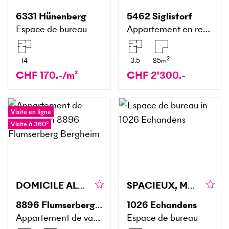
6331
Hünenberg
5462
Siglistorf
Espace de bureau
Appartement en rez-de-chaussée
2
14
3.5
85
m
CHF 170.-/m²
CHF 2'300.-
Visite en ligne
Visite à 360°
DOMICILE ALPIN ENSOLEILLÉ AVEC VUE PANORAMIQUE
SPACIEUX, MODERNES ET MODULABLES
8896
Flumserberg Bergheim
1026
Echandens
Appartement de vacances
Espace de bureau