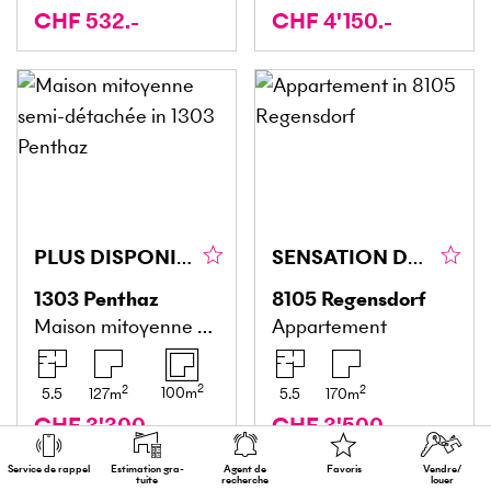
CHF 532.-
CHF 4'150.-
PLUS DISPONIBLE
SENSATION DESPACE AU PLUS HAUT NIVEAU
1303
Penthaz
8105
Regensdorf
Maison mitoyenne semi-détachée
Appartement
2
2
2
100
m
5.5
127
m
5.5
170
m
CHF 3'300.-
CHF 3'500.-
Service de rappel
Estimation gra­
Agent de
Favoris
Vendre/
tuite
recherche
louer