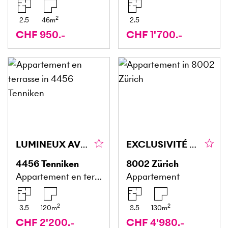
2
2.5
46
m
2.5
CHF 950.-
CHF 1'700.-
LUMINEUX AVEC BELLE TERRASSE
EXCLUSIVITÉ AU CUR AVEC VUE SUR LARBORETUM
4456
Tenniken
8002
Zürich
Appartement en terrasse
Appartement
2
2
3.5
120
m
3.5
130
m
CHF 2'200.-
CHF 4'980.-