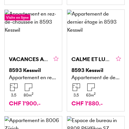
Visite en ligne
VACANCES AU BORD DU LAC
CALME ET LUMINEUX AU BORD DU LAC
8593
Kesswil
8593
Kesswil
Appartement en rez-de-chaussée
Appartement de dernier étage
2
2
3.5
80
m
3.5
63
m
CHF 1'900.-
CHF 1'880.-