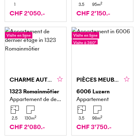
2
1
3.5
95
m
CHF 2'050.-
CHF 2'150.-
Visite en ligne
Visite en ligne
Visite à 360°
CHARME AUTHENTIQUE ET CHALEUREUX
PIÈCES MEUBLÉES À MEILLEUR EMPLACEMENT À LUCERNE
1323
Romainmôtier
6006
Luzern
Appartement de dernier étage
Appartement
2
2
2.5
130
m
3.5
98
m
CHF 2'080.-
CHF 3'750.-