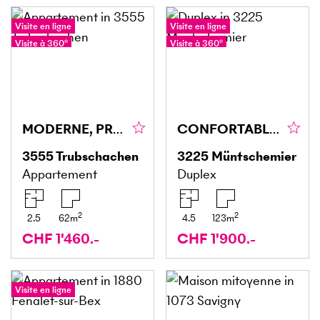
Visite en ligne
Visite en ligne
Visite à 360°
Visite à 360°
MODERNE, PROCHE DE LA NATURE, GRAND CONFORT
CONFORTABLE, CHARMANT ET CALME
3555
Trubschachen
3225
Müntschemier
Appartement
Duplex
2
2
2.5
62
m
4.5
123
m
CHF 1'460.-
CHF 1'900.-
Visite en ligne