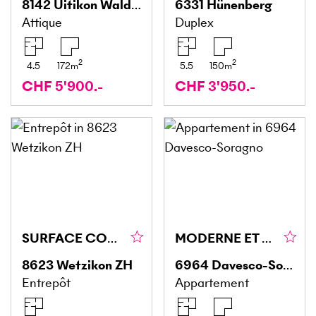
8142
Uitikon Waldegg
6331
Hünenberg
Attique
Duplex
2
2
4.5
172
m
5.5
150
m
CHF 5'900.-
CHF 3'950.-
SURFACE COMMERCIALE POLYVALENTE
MODERNE ET ÉLÉGANTE DANS UN ENDROIT ENSOLEILLÉ
8623
Wetzikon ZH
6964
Davesco-Soragno
Entrepôt
Appartement