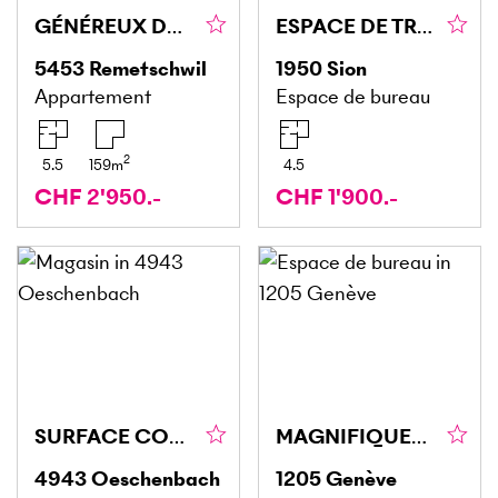
GÉNÉREUX DANS UNE RÉGION RURALE
ESPACE DE TRAVAIL AU CENTRE VILLE
5453
Remetschwil
1950
Sion
Appartement
Espace de bureau
2
5.5
159
m
4.5
CHF 2'950.-
CHF 1'900.-
SURFACE COMMERCIALE POLYVALENTE AVEC VITRINE
MAGNIFIQUES BUREAUX DE 160 M² ENV. A GENEVE (1205)
4943
Oeschenbach
1205
Genève