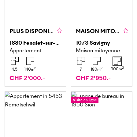
PLUS DISPONIBLE
MAISON MITOYENNE AVEC GRAND JARDIN ET TERRASSE
1880
Fenalet-sur-Bex
1073
Savigny
Appartement
Maison mitoyenne
2
2
2
300
m
4.5
140
m
7
180
m
CHF 2'000.-
CHF 2'950.-
Visite en ligne