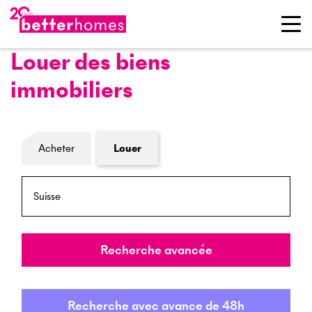
Louer des biens
immobiliers
Formulaire de recherche de biens
Acheter
Louer
NPA / Lieu
Rayon
Recherche avancée
Recherche avec avance de 48h