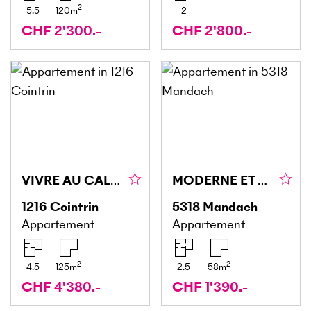
2
5.5
120
m
2
CHF 2'300.-
CHF 2'800.-
VIVRE AU CALME AVEC JARDIN DE 1'400 M²
MODERNE ET LUMINEUX
1216
Cointrin
5318
Mandach
Appartement
Appartement
2
2
4.5
125
m
2.5
58
m
CHF 4'380.-
CHF 1'390.-