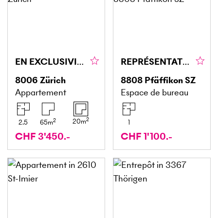
EN EXCLUSIVITÉ, TERRASSE ENSOLEILLÉE
REPRÉSENTATIF ET UTILISABLE DE MANIÈRE POLYVALENTE
8006
Zürich
8808
Pfäffikon SZ
Appartement
Espace de bureau
2
2
20
m
2.5
65
m
1
CHF 3'450.-
CHF 1'100.-