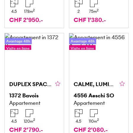
2
2
4.5
178
m
2
75
m
CHF 2'950.-
CHF 1'380.-
Avantage 48h
Avantage 48h
Visite en ligne
Visite en ligne
Visite à 360°
DUPLEX SPACIEUX AVEC VUE JURA !
CALME, LUMINEUX ET SPACIEUX
1372
Bavois
4556
Aeschi SO
Appartement
Appartement
2
2
4.5
120
m
4.5
110
m
CHF 2'790.-
CHF 2'080.-