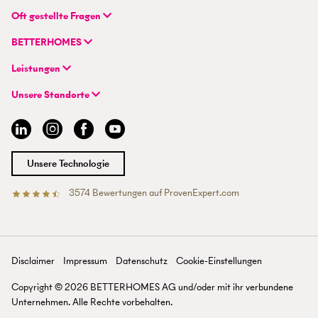
BETTERHOMES (Schweiz) AG
Oft gestellte Fragen
Hauptsitz
FAQ | Immobilienbewertung
Flurstrasse 55
BETTERHOMES
FAQ | Immobilie verkaufen/vermieten
CH-8048 Zürich
Unternehmen
FAQ | Immobilienmakler/-in werden
Leistungen
Hybrides Maklermodell
FAQ | Einstieg für Maklerprofis
+41 43 500 04 00
Immobilie suchen
BETTERHOMES-Erfahrungen
Unsere Standorte
info@betterhomes.ch
Immobilie verkaufen/vermieten
Management
Aargau
Immobilie bewerten
Jobs
Basel
Immobilien-Ratgeber
Standorte
Bern
Immobilienmakler/-in werden
Presse
Chur
Unsere Technologie
Lausanne
Luzern
3574
Bewertungen auf ProvenExpert.com
Betterhomes (Schweiz)AG
Tessin
Wallis
St. Gallen
Zürich
Disclaimer
Impressum
Datenschutz
Cookie-Einstellungen
Zürichsee
Copyright ©
2026
BETTERHOMES AG und/oder mit ihr verbundene
Unternehmen. Alle Rechte vorbehalten.