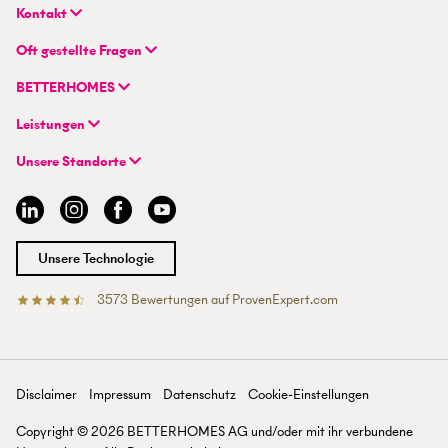
Kontakt
BETTERHOMES (Schweiz) AG
Oft gestellte Fragen
Hauptsitz
FAQ | Immobilienbewertung
Flurstrasse 55
BETTERHOMES
FAQ | Immobilie verkaufen/vermieten
CH-8048 Zürich
Unternehmen
FAQ | Immobilienmakler/-in werden
Leistungen
Hybrides Maklermodell
FAQ | Einstieg für Maklerprofis
+41 43 500 04 00
Immobilie suchen
BETTERHOMES-Erfahrungen
Unsere Standorte
info@betterhomes.ch
Immobilie verkaufen/vermieten
Management
Aargau
Immobilie bewerten
Jobs
Basel
Immobilien-Ratgeber
Standorte
Bern
Immobilienmakler/-in werden
Presse
Chur
Unsere Technologie
Lausanne
Luzern
3573
Bewertungen auf ProvenExpert.com
Betterhomes (Schweiz)AG
Tessin
Wallis
St. Gallen
Zürich
Disclaimer
Impressum
Datenschutz
Cookie-Einstellungen
Zürichsee
Copyright ©
2026
BETTERHOMES AG und/oder mit ihr verbundene