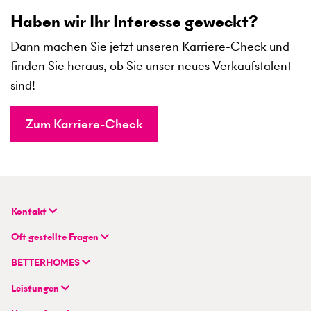
Haben wir Ihr Interesse geweckt?
Dann machen Sie jetzt unseren Karriere-Check und
finden Sie heraus, ob Sie unser neues Verkaufstalent
sind!
Zum Karriere-Check
Kontakt
BETTERHOMES (Schweiz) AG
Oft gestellte Fragen
Hauptsitz
FAQ | Immobilienbewertung
Flurstrasse 55
BETTERHOMES
FAQ | Immobilie verkaufen/vermieten
CH-8048 Zürich
Unternehmen
FAQ | Immobilienmakler/-in werden
Leistungen
Hybrides Maklermodell
FAQ | Einstieg für Maklerprofis
+41 43 500 04 00
Immobilie suchen