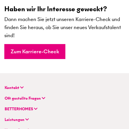
Haben wir Ihr Interesse geweckt?
Dann machen Sie jetzt unseren Karriere-Check und
finden Sie heraus, ob Sie unser neues Verkaufstalent
sind!
Zum Karriere-Check
Kontakt
BETTERHOMES (Schweiz) AG
Oft gestellte Fragen
Hauptsitz
FAQ | Immobilienbewertung
Flurstrasse 55
BETTERHOMES
FAQ | Immobilie verkaufen/vermieten
CH-8048 Zürich
Unternehmen
FAQ | Immobilienmakler/-in werden
Leistungen
Hybrides Maklermodell
FAQ | Einstieg für Maklerprofis
+41 43 500 04 00
Immobilie suchen