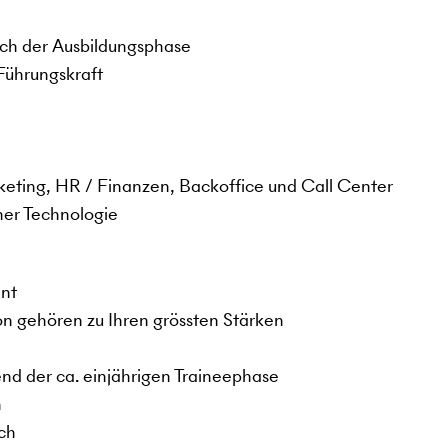
ach der Ausbildungsphase
 Führungskraft
rketing, HR / Finanzen, Backoffice und Call Center
ner Technologie
ent
ion gehören zu Ihren grössten Stärken
nd der ca. einjährigen Traineephase
n
ch