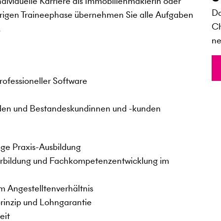
ndividuelle Karriere als Immobilienmaklerin oder
Da
jährigen Traineephase übernehmen Sie alle Aufgaben
Ch
.
ne
n
rofessioneller Software
den und Bestandeskundinnen und -kunden
ge Praxis-Ausbildung
erbildung und Fachkompetenzentwicklung im
m Angestelltenverhältnis
rinzip und Lohngarantie
eit