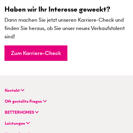
Haben wir Ihr Interesse geweckt?
Dann machen Sie jetzt unseren Karriere-Check und
finden Sie heraus, ob Sie unser neues Verkaufstalent
sind!
Zum Karriere-Check
Kontakt
BETTERHOMES (Schweiz) AG
Oft gestellte Fragen
Hauptsitz
FAQ | Immobilienbewertung
Flurstrasse 55
BETTERHOMES
FAQ | Immobilie verkaufen/vermieten
CH-8048 Zürich
Unternehmen
FAQ | Immobilienmakler/-in werden
Leistungen
Hybrides Maklermodell
FAQ | Einstieg für Maklerprofis
+41 43 500 04 00
Immobilie suchen