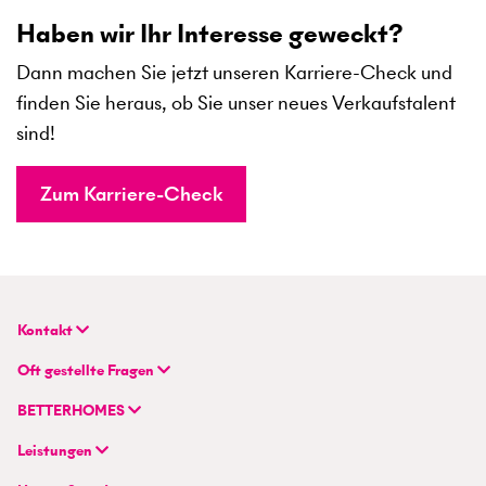
Haben wir Ihr Interesse geweckt?
Dann machen Sie jetzt unseren Karriere-Check und
finden Sie heraus, ob Sie unser neues Verkaufstalent
sind!
Zum Karriere-Check
Kontakt
BETTERHOMES (Schweiz) AG
Oft gestellte Fragen
Hauptsitz
FAQ | Immobilienbewertung
Flurstrasse 55
BETTERHOMES
FAQ | Immobilie verkaufen/vermieten
CH-8048 Zürich
Unternehmen
FAQ | Immobilienmakler/-in werden
Leistungen
Hybrides Maklermodell
FAQ | Einstieg für Maklerprofis
+41 43 500 04 00
Immobilie suchen