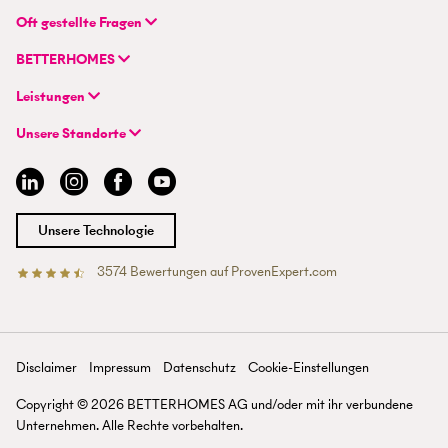
BETTERHOMES (Schweiz) AG
Oft gestellte Fragen
Hauptsitz
FAQ | Immobilienbewertung
Flurstrasse 55
BETTERHOMES
FAQ | Immobilie verkaufen/vermieten
CH-8048 Zürich
Unternehmen
FAQ | Immobilienmakler/-in werden
Leistungen
Hybrides Maklermodell
FAQ | Einstieg für Maklerprofis
+41 43 500 04 00
Immobilie suchen
BETTERHOMES-Erfahrungen
Unsere Standorte
info@betterhomes.ch
Immobilie verkaufen/vermieten
Management
Aargau
Immobilie bewerten
Jobs
Basel
Immobilien-Ratgeber
Standorte
Bern
Immobilienmakler/-in werden
Presse
Chur
Unsere Technologie
Lausanne
Luzern
3574
Bewertungen auf ProvenExpert.com
Betterhomes (Schweiz)AG
Tessin
Wallis
St. Gallen
Zürich
Disclaimer
Impressum
Datenschutz
Cookie-Einstellungen
Zürichsee
Copyright ©
2026
BETTERHOMES AG und/oder mit ihr verbundene
Unternehmen. Alle Rechte vorbehalten.