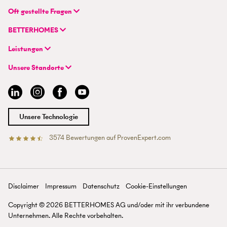
BETTERHOMES (Schweiz) AG
Oft gestellte Fragen
Hauptsitz
FAQ | Immobilienbewertung
Flurstrasse 55
BETTERHOMES
FAQ | Immobilie verkaufen/vermieten
CH-8048 Zürich
Unternehmen
FAQ | Immobilienmakler/-in werden
Leistungen
Hybrides Maklermodell
FAQ | Einstieg für Maklerprofis
+41 43 500 04 00
Immobilie suchen
BETTERHOMES-Erfahrungen
Unsere Standorte
info@betterhomes.ch
Immobilie verkaufen/vermieten
Management
Aargau
Immobilie bewerten
Jobs
Basel
Immobilien-Ratgeber
Standorte
Bern
Immobilienmakler/-in werden
Presse
Chur
Unsere Technologie
Lausanne
Luzern
3574
Bewertungen auf ProvenExpert.com
Betterhomes (Schweiz)AG
Tessin
Wallis
St. Gallen
Zürich
Disclaimer
Impressum
Datenschutz
Cookie-Einstellungen
Zürichsee
Copyright ©
2026
BETTERHOMES AG und/oder mit ihr verbundene
Unternehmen. Alle Rechte vorbehalten.