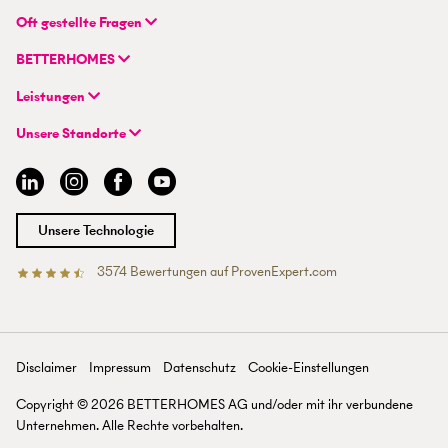
BETTERHOMES (Schweiz) AG
Oft gestellte Fragen
Hauptsitz
FAQ | Immobilienbewertung
Flurstrasse 55
BETTERHOMES
FAQ | Immobilie verkaufen/vermieten
CH-8048 Zürich
Unternehmen
FAQ | Immobilienmakler/-in werden
Leistungen
Hybrides Maklermodell
FAQ | Einstieg für Maklerprofis
+41 43 500 04 00
Immobilie suchen
BETTERHOMES-Erfahrungen
Unsere Standorte
info@betterhomes.ch
Immobilie verkaufen/vermieten
Management
Aargau
Immobilie bewerten
Jobs
Basel
Immobilien-Ratgeber
Standorte
Bern
Immobilienmakler/-in werden
Presse
Chur
Unsere Technologie
Lausanne
Luzern
3574
Bewertungen auf ProvenExpert.com
Betterhomes (Schweiz)AG
Tessin
Wallis
St. Gallen
Zürich
Disclaimer
Impressum
Datenschutz
Cookie-Einstellungen
Zürichsee
Copyright ©
2026
BETTERHOMES AG und/oder mit ihr verbundene
Unternehmen. Alle Rechte vorbehalten.