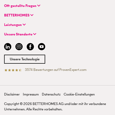
BETTERHOMES (Schweiz) AG
Oft gestellte Fragen
Hauptsitz
FAQ | Immobilienbewertung
Flurstrasse 55
BETTERHOMES
FAQ | Immobilie verkaufen/vermieten
CH-8048 Zürich
Unternehmen
FAQ | Immobilienmakler/-in werden
Leistungen
Hybrides Maklermodell
FAQ | Einstieg für Maklerprofis
+41 43 500 04 00
Immobilie suchen
BETTERHOMES-Erfahrungen
Unsere Standorte
info@betterhomes.ch
Immobilie verkaufen/vermieten
Management
Aargau
Immobilie bewerten
Jobs
Basel
Immobilien-Ratgeber
Standorte
Bern
Immobilienmakler/-in werden
Presse
Chur
Unsere Technologie
Lausanne
Luzern
3574
Bewertungen auf ProvenExpert.com
Betterhomes (Schweiz)AG
Tessin
Wallis
St. Gallen
Zürich
Disclaimer
Impressum
Datenschutz
Cookie-Einstellungen
Zürichsee
Copyright ©
2026
BETTERHOMES AG und/oder mit ihr verbundene
Unternehmen. Alle Rechte vorbehalten.