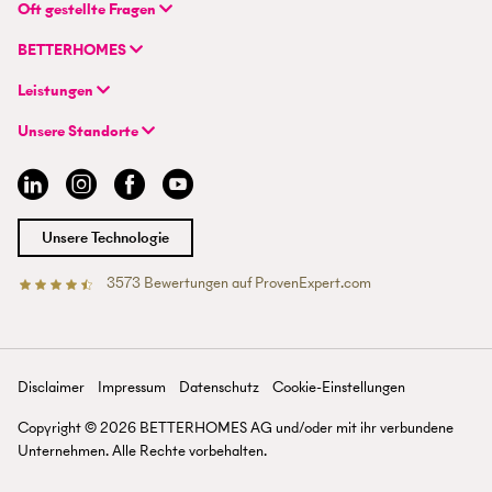
BETTERHOMES (Schweiz) AG
Oft gestellte Fragen
Hauptsitz
FAQ | Immobilienbewertung
Flurstrasse 55
BETTERHOMES
FAQ | Immobilie verkaufen/vermieten
CH-8048 Zürich
Unternehmen
FAQ | Immobilienmakler/-in werden
Leistungen
Hybrides Maklermodell
FAQ | Einstieg für Maklerprofis
+41 43 500 04 00
Immobilie suchen
BETTERHOMES-Erfahrungen
Unsere Standorte
info@betterhomes.ch
Immobilie verkaufen/vermieten
Management
Aargau
Immobilie bewerten
Jobs
Basel
Immobilien-Ratgeber
Standorte
Bern
Immobilienmakler/-in werden
Presse
Chur
Unsere Technologie
Lausanne
Luzern
3573
Bewertungen auf ProvenExpert.com
Betterhomes (Schweiz)AG
Tessin
Wallis
St. Gallen
Zürich
Disclaimer
Impressum
Datenschutz
Cookie-Einstellungen
Zürichsee
Copyright ©
2026
BETTERHOMES AG und/oder mit ihr verbundene
Unternehmen. Alle Rechte vorbehalten.