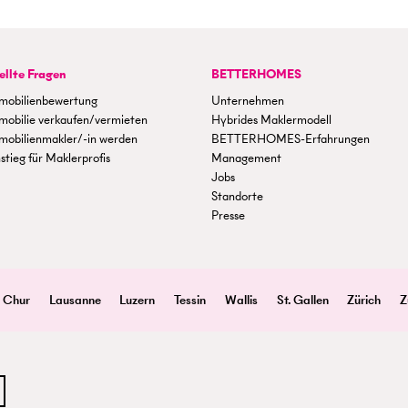
ellte Fragen
BETTERHOMES
mobilienbewertung
Unternehmen
mobilie verkaufen/vermieten
Hybrides Maklermodell
mobilienmakler/-in werden
BETTERHOMES-Erfahrungen
stieg für Maklerprofis
Management
Jobs
Standorte
Presse
Chur
Lausanne
Luzern
Tessin
Wallis
St. Gallen
Zürich
Z