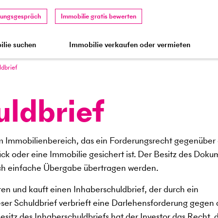
tungsgespräch
Immobilie gratis bewerten
lie suchen
Immobilie verkaufen oder vermieten
d­brief
ld­brief
 im Immobilienbereich, das ein Forderungsrecht gegenübe
ck oder eine Immobilie gesichert ist. Der Besitz des Doku
rch einfache Übergabe übertragen werden.
ren und kauft einen Inhaberschuldbrief, der durch ein
eser Schuldbrief verbrieft eine Darlehensforderung gegen
itz des Inhaberschuldbriefs hat der Investor das Recht, 