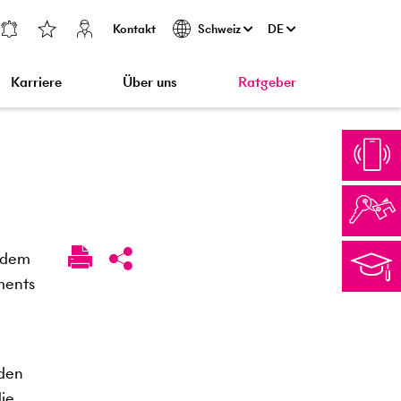
Kontakt
DE
Schweiz
Karriere
Über uns
Ratgeber
r dem
ments
 den
die