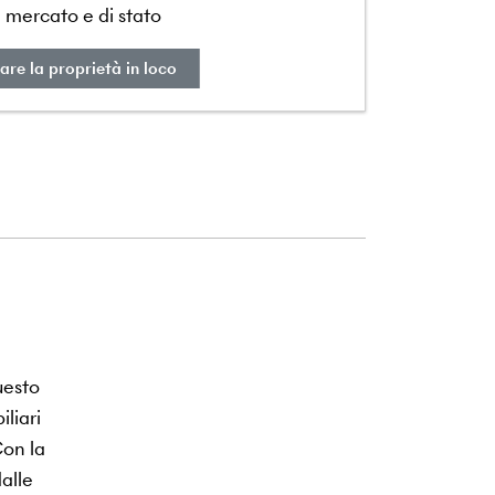
i mercato e di stato
are la proprietà in loco
uesto
iliari
Con la
alle