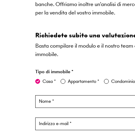
banche. Offriamo inoltre un'analisi di mer
per la vendita del vostro immobile.
Richiedete subito una valutazione
Basta compilare il modulo e il nostro team d
immobile.
Tipo di immobile
Modulo di stima offline
Casa
Appartamento
Condomini
Nome
Indirizzo e-mail