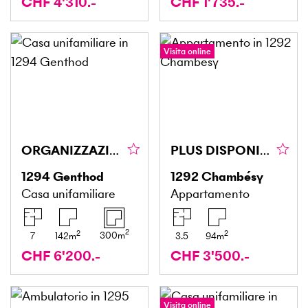
CHF 4'310.-
CHF 1'735.-
Visita online
ORGANIZZAZIONI INTERNAZIONALI QUARTIERE VILLA EST
PLUS DISPONIBLE
1294
Genthod
1292
Chambésy
Casa unifamiliare
Appartamento
2
2
2
300
m
7
142
m
3.5
94
m
CHF 6'200.-
CHF 3'500.-
Visita online