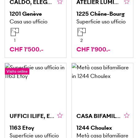
CALDO, ELEGANTE E ACCOGLIENTE
ATELIER LUMINEUX ET CRÉATIF À CHÊNE-BOURG
1201
Genève
1225
Chêne-Bourg
Casa uso ufficio
Superficie uso ufficio
1
2
CHF 1'500.-
CHF 1'900.-
Visita online
UFFICI ILIFE, EFFICIENZA E POSIZIONE PRIVILEGIATA
CASA BIFAMILIARE IN CAMPAGNA
1163
Etoy
1244
Choulex
Superficie uso ufficio
Metà casa bifamiliare