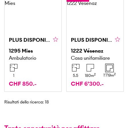
PLUS DISPONIBLE !
PLUS DISPONIBLE
1295
Mies
1222
Vésenaz
Ambulatorio
Casa unifamiliare
2
2
1'719
m
1
5.5
180
m
CHF 850.-
CHF 6'300.-
Risultati della ricerca
:
18
Tante opportunità per affittare