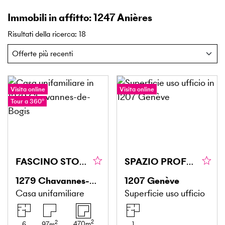
Immobili in affitto: 1247 Anières
Risultati della ricerca
:
18
Visita online
Visita online
Tour a 360°
FASCINO STORICO, RISTRUTTURATO MODERNAMENTE
SPAZIO PROFESSIONALE CHIAVI IN MANO (2)
1279
Chavannes-de-Bogis
1207
Genève
Casa unifamiliare
Superficie uso ufficio
2
2
470
m
6
97
m
1