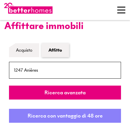
Affittare immobili
Modulo di ricerca immobiliare
Acquisto
Affitto
NPA / Località
Raggio
Ricerca avanzata
Ricerca con vantaggio di 48 ore