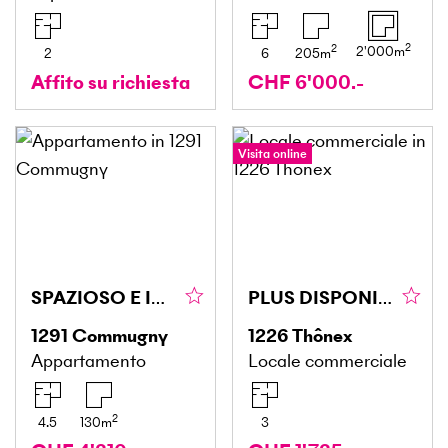
2
2
2'000
m
2
6
205
m
Affito su richiesta
CHF 6'000.-
Visita online
SPAZIOSO E IDEALE PER LE FAMIGLIE
PLUS DISPONIBLE
1291
Commugny
1226
Thônex
Appartamento
Locale commerciale
2
4.5
130
m
3