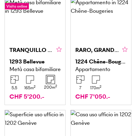
Visita online
TRANQUILLO E FAMILIARE
RARO, GRANDE E TRANQUILLO
1293
Bellevue
1224
Chêne-Bougeries
Metà casa bifamiliare
Appartamento
2
2
2
200
m
5.5
165
m
7
170
m
CHF 5'200.-
CHF 7'050.-