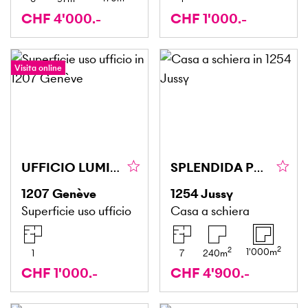
CHF 4'000.-
CHF 1'000.-
Visita online
UFFICIO LUMINOSO A EAUX-VIVES (1)
SPLENDIDA POSIZIONE NELLA CAMPAGNA GINEVRINA
1207
Genève
1254
Jussy
Superficie uso ufficio
Casa a schiera
2
2
1'000
m
1
7
240
m
CHF 1'000.-
CHF 4'900.-