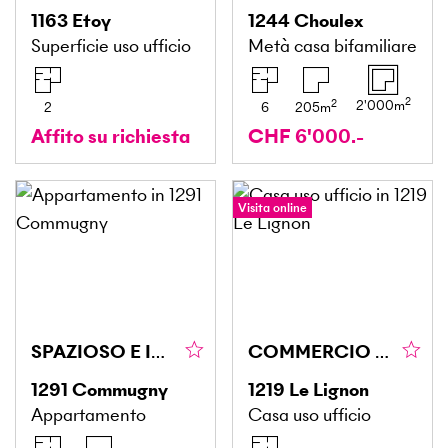
1163
Etoy
1244
Choulex
Superficie uso ufficio
Metà casa bifamiliare
2
2
2'000
m
2
6
205
m
Affito su richiesta
CHF 6'000.-
Visita online
SPAZIOSO E IDEALE PER LE FAMIGLIE
COMMERCIO DINAMICO, MAGGIORE VISIBILITÀ
1291
Commugny
1219
Le Lignon
Appartamento
Casa uso ufficio