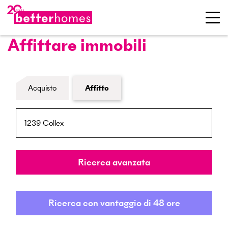
Affittare immobili
Modulo di ricerca immobiliare
Acquisto
Affitto
NPA / Località
Raggio
Ricerca avanzata
Ricerca con vantaggio di 48 ore