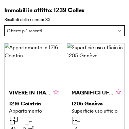
Immobili in affitto: 1239 Collex
Risultati della ricerca
:
33
VIVERE IN TRANQUILLITÀ CON GIARDINO DI 1'400 M²
MAGNIFICI UFFICI DI CIRCA 160 M² A GINEVRA (1205)
1216
Cointrin
1205
Genève
Appartamento
Superficie uso ufficio
2
4.5
125
m
4