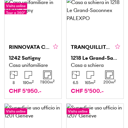
Visita online
Tour a 360°
RINNOVATA CON GIARDINO TRA I VIGNETI
TRANQUILLITÀ CON GIARDINO PER TUTTA LA FAMIGLIA
1242
Satigny
1218
Le Grand-Saconnex PALEXPO
Casa unifamiliare
Casa a schiera
2
2
2
2
1'800
m
200
m
8
190
m
6.5
165
m
CHF 5'950.-
CHF 5'500.-
Visita online
Visita online