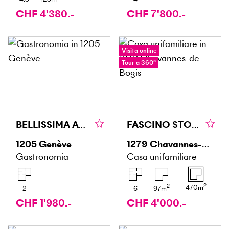
CHF 4'380.-
CHF 7'800.-
Visita online
Tour a 360°
BELLISSIMA ATTIVITÀ COMMERCIALE DA CEDERE
FASCINO STORICO, RISTRUTTURATO MODERNAMENTE
1205
Genève
1279
Chavannes-de-Bogis
Gastronomia
Casa unifamiliare
2
2
470
m
2
6
97
m
CHF 1'980.-
CHF 4'000.-