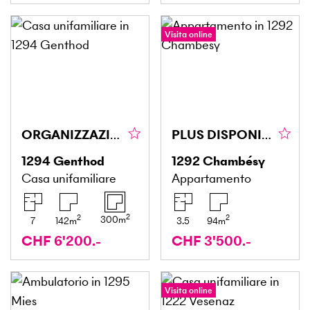
Visita online
ORGANIZZAZIONI INTERNAZIONALI QUARTIERE VILLA EST
PLUS DISPONIBLE
1294
Genthod
1292
Chambésy
Casa unifamiliare
Appartamento
2
2
2
300
m
7
142
m
3.5
94
m
CHF 6'200.-
CHF 3'500.-
Visita online