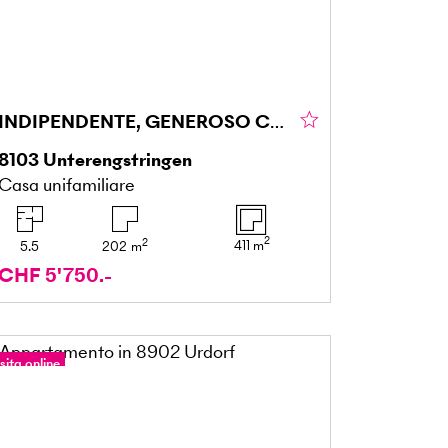
INDIPENDENTE, GENEROSO CON TERRENO CIRCOSTANTE
8103
Unterengstringen
Casa unifamiliare
2
2
411
m
5.5
202
m
CHF 5'750.-
sita online