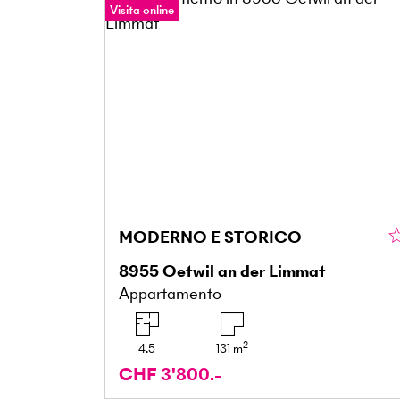
Visita online
MODERNO E STORICO
8955
Oetwil an der Limmat
Appartamento
2
4.5
131
m
CHF 3'800.-