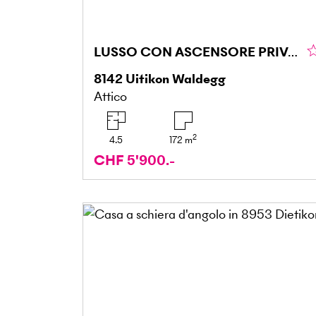
LUSSO CON ASCENSORE PRIVATO E TERRAZZA
8142
Uitikon Waldegg
Attico
2
4.5
172
m
CHF 5'900.-