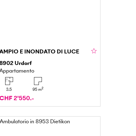
AMPIO E INONDATO DI LUCE
8902
Urdorf
Appartamento
2
3.5
95
m
CHF 2'550.-