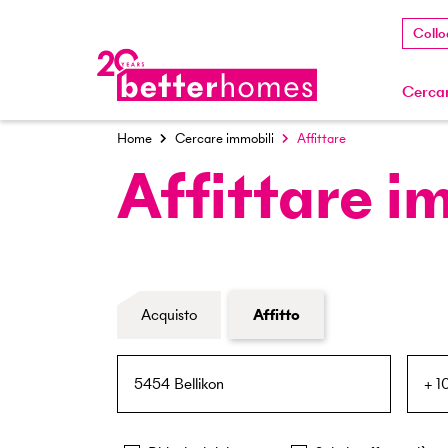
Collo
Cercar
Home
Cercare immobili
Affittare
Affittare i
Modulo di ricerca immobiliare
Acquisto
Affitto
NPA / Località
Raggio