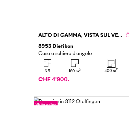
ALTO DI GAMMA, VISTA SUL VERDE E AMPI SPAZI
8953
Dietikon
Casa a schiera d'angolo
2
2
400
m
6.5
160
m
CHF 4'900.-
Visita online
Tour a 360°