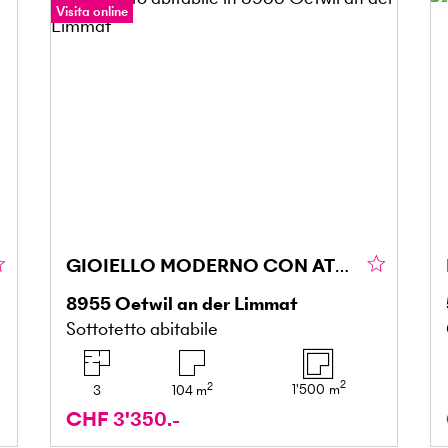
Visita online
GIOIELLO MODERNO CON ATMOSFERA DA LOFT
8955
Oetwil an der Limmat
Sottotetto abitabile
2
2
1'500
m
3
104
m
CHF 3'350.-