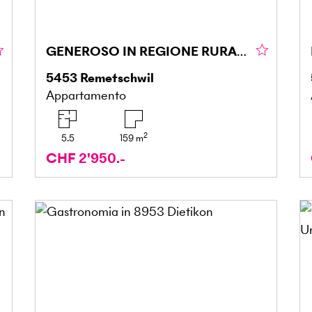
GENEROSO IN REGIONE RURALE
5453
Remetschwil
Appartamento
2
5.5
159
m
CHF 2'950.-