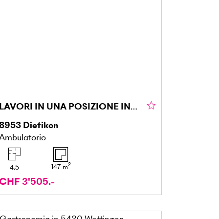
LAVORI IN UNA POSIZIONE INTERESSANTE A ZURIGO
8953
Dietikon
Ambulatorio
2
147
m
4.5
CHF 3'505.-