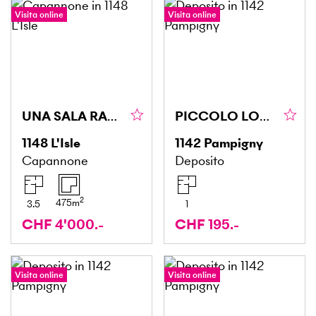
Visita online
Visita online
UNA SALA RARA, PROFESSIONALE E STRATEGICA
PICCOLO LOCALE DISPONIBILE IMMEDIATAMENTE! (159)
1148
L'Isle
1142
Pampigny
Capannone
Deposito
2
475
m
3.5
1
CHF 4'000.-
CHF 195.-
Visita online
Visita online