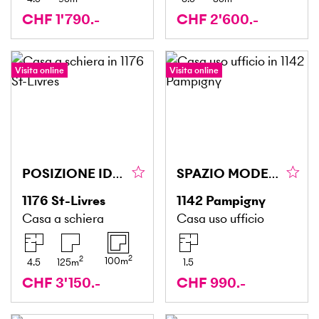
CHF 1'790.-
CHF 2'600.-
Visita online
Visita online
POSIZIONE IDEALE, VISTA PANORAMICA!
SPAZIO MODERNO LUMINOSO + SOPPALCO !
1176
St-Livres
1142
Pampigny
Casa a schiera
Casa uso ufficio
2
2
100
m
4.5
125
m
1.5
CHF 3'150.-
CHF 990.-