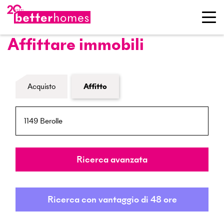
Affittare immobili
Modulo di ricerca immobiliare
Acquisto
Affitto
NPA / Località
Raggio
Ricerca avanzata
Ricerca con vantaggio di 48 ore