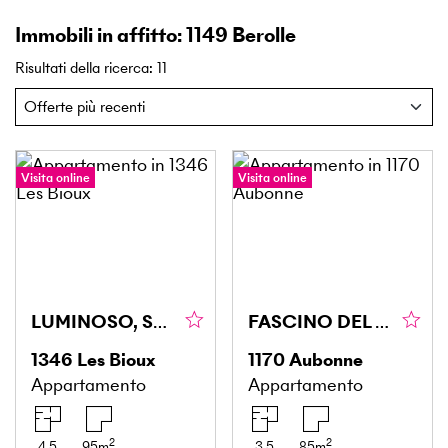
Immobili in affitto: 1149 Berolle
Risultati della ricerca
:
11
Visita online
Visita online
LUMINOSO, SPAZIOSO, VICINO AL LAGO!
FASCINO DEL CENTRO STORICO DI AUBONNE!
1346
Les Bioux
1170
Aubonne
Appartamento
Appartamento
2
2
4.5
95
m
3.5
85
m