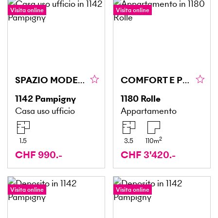
Visita online
Visita online
SPAZIO MODERNO LUMINOSO + SOPPALCO !
COMFORT E PRESTIGIO A DUE PASSI DAL LEMANO
1142
Pampigny
1180
Rolle
Casa uso ufficio
Appartamento
2
1.5
3.5
110
m
CHF 990.-
CHF 3'420.-
Visita online
Visita online