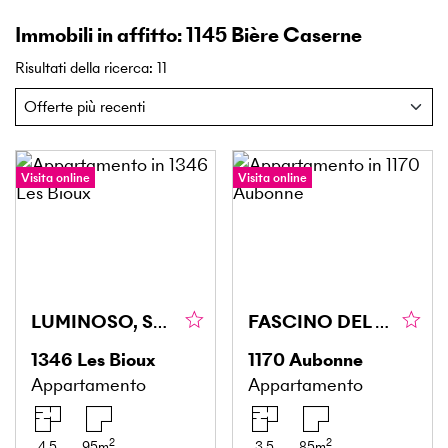
Immobili in affitto: 1145 Bière Caserne
Risultati della ricerca
:
11
Visita online
Visita online
LUMINOSO, SPAZIOSO, VICINO AL LAGO!
FASCINO DEL CENTRO STORICO DI AUBONNE!
1346
Les Bioux
1170
Aubonne
Appartamento
Appartamento
2
2
4.5
95
m
3.5
85
m