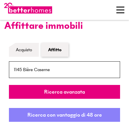
Affittare immobili
Modulo di ricerca immobiliare
Acquisto
Affitto
NPA / Località
Raggio
Ricerca avanzata
Ricerca con vantaggio di 48 ore