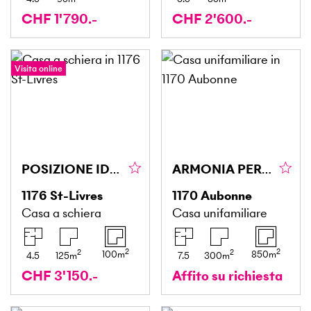
CHF 1'790.-
CHF 2'600.-
Visita online
POSIZIONE IDEALE, VISTA PANORAMICA!
ARMONIA PERFETTA TRA MODERNITÀ E CARATTERE
1176
St-Livres
1170
Aubonne
Casa a schiera
Casa unifamiliare
2
2
2
2
100
m
850
m
4.5
125
m
7.5
300
m
CHF 3'150.-
Affito su richiesta