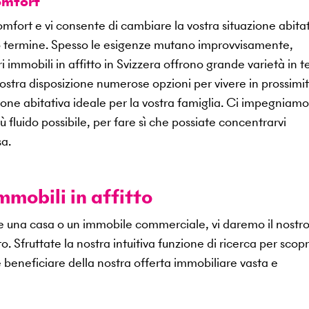
comfort
 comfort e vi consente di cambiare la vostra situazione abitat
o termine. Spesso le esigenze mutano improvvisamente,
i immobili in affitto in Svizzera offrono grande varietà in t
stra disposizione numerose opzioni per vivere in prossimit
zione abitativa ideale per la vostra famiglia. Ci impegniamo
iù fluido possibile, per fare sì che possiate concentrarvi
sa.
mobili in affitto
 una casa o un immobile commerciale, vi daremo il nostr
o. Sfruttate la nostra intuitiva funzione di ricerca per scopr
e beneficiare della nostra offerta immobiliare vasta e