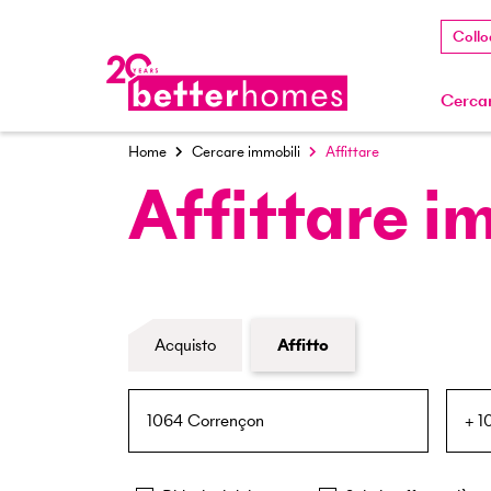
Collo
Cercar
Home
Cercare immobili
Affittare
Affittare i
Modulo di ricerca immobiliare
Acquisto
Affitto
NPA / Località
Raggio