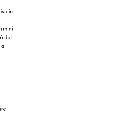
iva in
ermini
à del
 a
o
ire