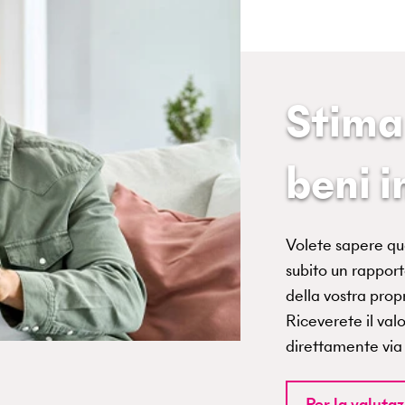
Stim
beni 
Volete sapere qu
subito un rapport
della vostra propr
Riceverete il val
direttamente via
Per la valuta