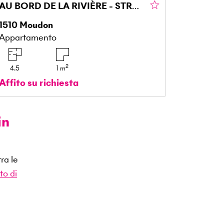
AU BORD DE LA RIVIÈRE - STRADA PRINCIPALE
1510
Moudon
Appartamento
2
4.5
1
m
Affito su richiesta
in
ra le
o di