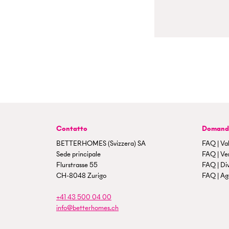
Contatto
Domande
BETTERHOMES (Svizzera) SA
FAQ | Val
Sede principale
FAQ | Ven
Flurstrasse 55
FAQ | Di
CH-8048 Zurigo
FAQ | Age
+41 43 500 04 00
info@betterhomes.ch