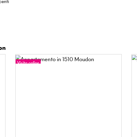
centi
on
Visita online